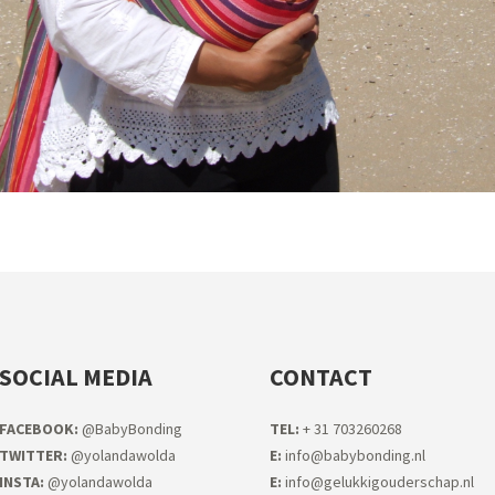
SOCIAL MEDIA
CONTACT
FACEB
OOK:
@BabyBonding
TEL:
+ 31 703260268
TWITTER:
@yolandawolda
E:
info@babybonding.nl
INSTA:
@yolandawolda
E:
info@gelukkigouderschap.nl