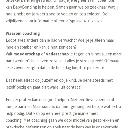
onzeker bent en gestrest. Of dat je je erg eenzaam voelt. Dan
kan BabyBonding je helpen. Samen gaan we op zoek naar wat jij
nodig hebt om je weer goed te voelen en te genieten. Bel
vrijblijvend voor informatie of een afspraak
.
070 3260268
Waarom coaching
Loopt alles anders dan je had verwacht? Voel je je alleen maar
moe en somber en kan je niet genieten?
Valt
moederschap
of
vaderschap
je tegen en is het alleen maar
hard werken? Is je leven zo vol dat alles je stress geeft? Of maak
je je zoveel zorgen dat je de hele dag loopt te piekeren?
Dat heeft effect op jouzelf en op je kind. Je bent steeds met
jezelf bezig en gaat als t ware ‘uit contact’.
Er over praten kan dan goed helpen. Met een lieve vriendin of
met je partner. Maar soms is dat niet genoeg, en heb je wat extra
hulp nodig. Dat kan op een heel prettige manier met
coaching. Met coaching gaan we door middel van gesprekken en
praktische oefeningen op zoek naar de kern van je onzekerheid