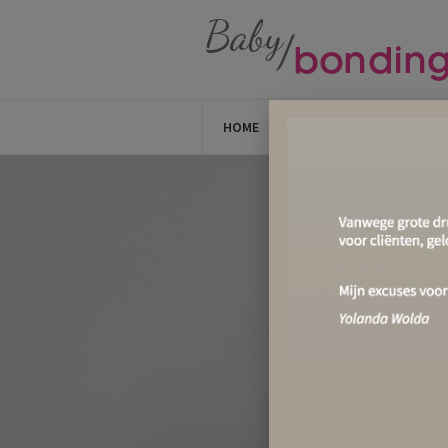
HOME
AANBOD
OVER MI
I