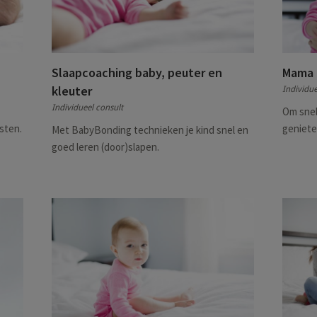
Slaapcoaching baby, peuter en
Mama 
kleuter
Individue
Individueel consult
Om snel
sten.
geniete
Met BabyBonding technieken je kind snel en
goed leren (door)slapen.