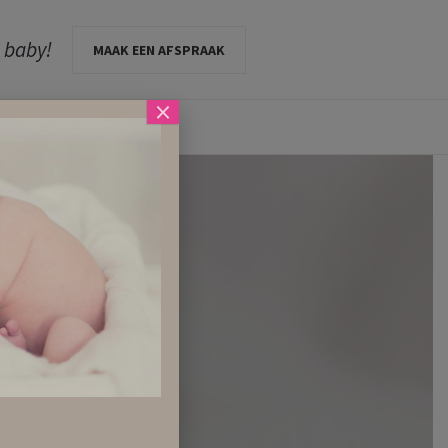
e baby!
MAAK EEN AFSPRAAK
×
INKJES
CONTACT
ng