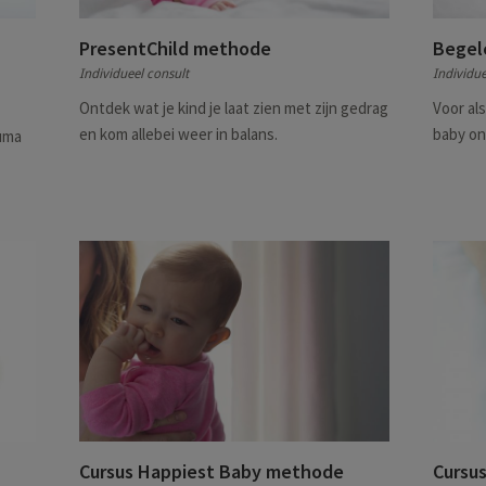
PresentChild methode
Begele
Individueel consult
Individue
Ontdek wat je kind je laat zien met zijn gedrag
Voor als
en kom allebei weer in balans.
baby onm
auma
Cursus Happiest Baby methode
Cursu