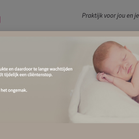
Praktijk voor jou en j
J
ERVARINGEN
TARIEVEN
BLOG
KALENDER
L
n verbinding met BabyBondi