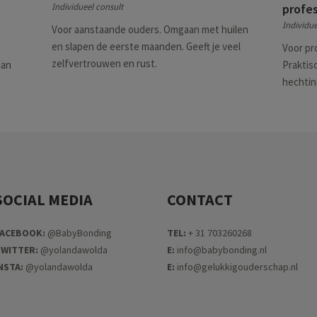
profes
Individueel consult
Individue
Voor aanstaande ouders. Omgaan met huilen
en slapen de eerste maanden. Geeft je veel
Voor pr
zelfvertrouwen en rust.
aan
Praktis
hechtin
SOCIAL MEDIA
CONTACT
ACEB
OOK:
@BabyBonding
TEL:
+ 31 703260268
WITTER:
@yolandawolda
E:
info@babybonding.nl
NSTA:
@yolandawolda
E:
info@gelukkigouderschap.nl