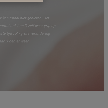
k kon totaal niet genieten. Het
Voordat ik bij Yolanda kwam v
oral ook hoe ik zelf weer grip op
anderen en het lukte me niet 
rte tijd zo’n grote verandering
moederschap. Het gaat goed me
ar ik ben er weer.