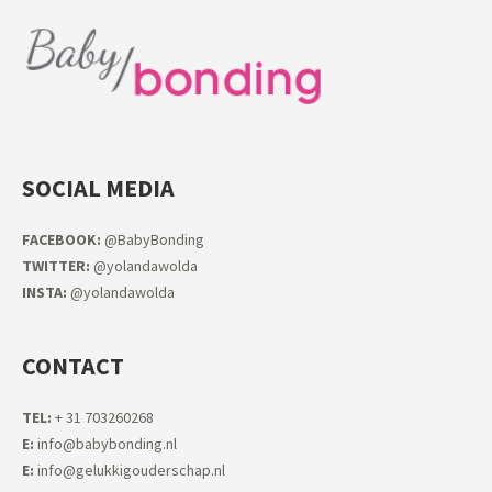
SOCIAL MEDIA
FACEB
OOK:
@BabyBonding
TWITTER:
@yolandawolda
INSTA:
@yolandawolda
CONTACT
TEL:
+ 31 703260268
E:
info@babybonding.nl
E:
info@gelukkigouderschap.nl