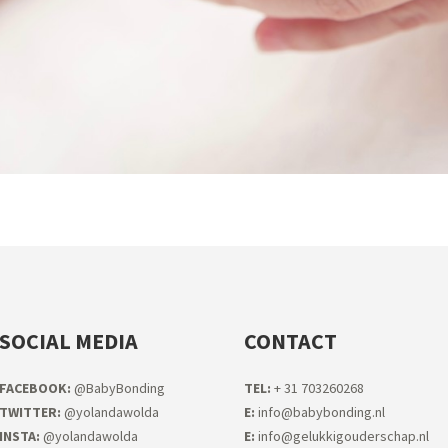
SOCIAL MEDIA
CONTACT
FACEB
OOK:
@BabyBonding
TEL:
+ 31 703260268
TWITTER:
@yolandawolda
E:
info@babybonding.nl
INSTA:
@yolandawolda
E:
info@gelukkigouderschap.nl