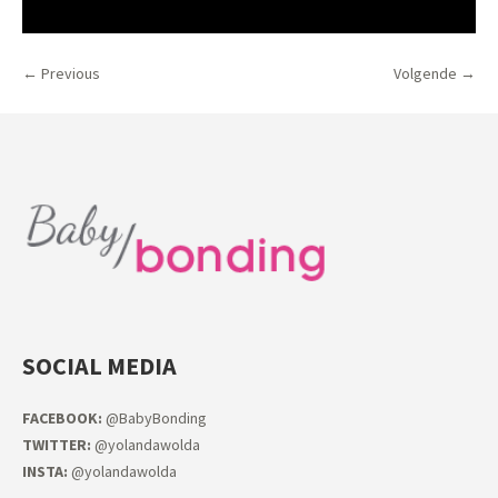
← Previous
Volgende →
SOCIAL MEDIA
FACEB
OOK:
@BabyBonding
TWITTER:
@yolandawolda
INSTA:
@yolandawolda