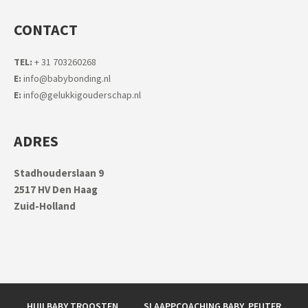
CONTACT
TEL:
+ 31 703260268
E:
info@babybonding.nl
E:
info@gelukkigouderschap.nl
ADRES
Stadhouderslaan 9
2517 HV Den Haag
Zuid-Holland
HUILBABY TROOSTEN
SLAAPPCOACHING BABY, PEUTER