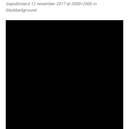
Gepubliceerd
12 november 2017
at 2000×2000 in
blackbackground
.