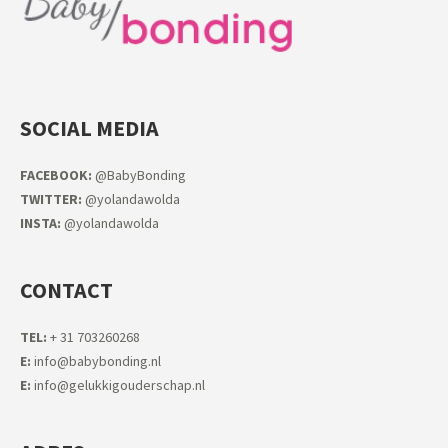
SOCIAL MEDIA
FACEB
OOK:
@BabyBonding
TWITTER:
@yolandawolda
INSTA:
@yolandawolda
CONTACT
TEL:
+ 31 703260268
E:
info@babybonding.nl
E:
info@gelukkigouderschap.nl