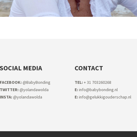
SOCIAL MEDIA
CONTACT
FACEB
OOK:
@BabyBonding
TEL:
+ 31 703260268
TWITTER:
@yolandawolda
E:
info@babybonding.nl
INSTA:
@yolandawolda
E:
info@gelukkigouderschap.nl