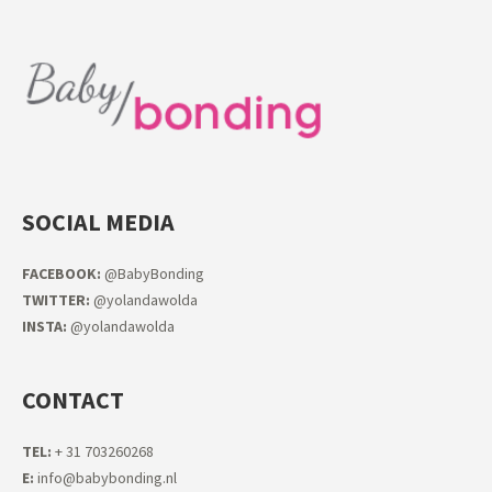
SOCIAL MEDIA
FACEB
OOK:
@BabyBonding
TWITTER:
@yolandawolda
INSTA:
@yolandawolda
CONTACT
TEL:
+ 31 703260268
E:
info@babybonding.nl