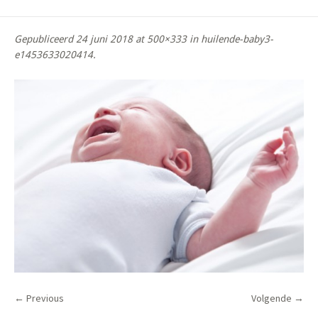
Gepubliceerd
24 juni 2018
at 500×333 in
huilende-baby3-
e1453633020414
.
← Previous
Volgende →