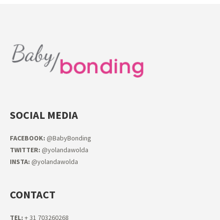
SOCIAL MEDIA
FACEB
OOK:
@BabyBonding
TWITTER:
@yolandawolda
INSTA:
@yolandawolda
CONTACT
TEL:
+ 31 703260268