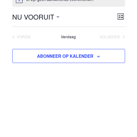
NU VOORUIT
Weerga
Evene
LIST
weerg
navigat
Selecteer
een
naviga
VORIGE
Vandaag
VOLGENDE
datum.
EVENEMENTEN
EVENEMENTE
ABONNEER OP KALENDER