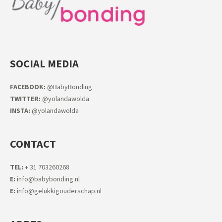
SOCIAL MEDIA
FACEB
OOK:
@BabyBonding
TWITTER:
@yolandawolda
INSTA:
@yolandawolda
CONTACT
TEL:
+ 31 703260268
E:
info@babybonding.nl
E:
info@gelukkigouderschap.nl