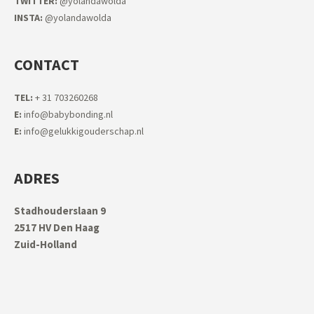
TWITTER:
@yolandawolda
INSTA:
@yolandawolda
CONTACT
TEL:
+ 31 703260268
E:
info@babybonding.nl
E:
info@gelukkigouderschap.nl
ADRES
Stadhouderslaan 9
2517 HV Den Haag
Zuid-Holland