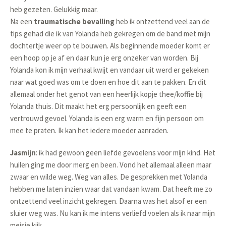
heb gezeten. Gelukkig maar.
Na een
traumatische bevalling
heb ik ontzettend veel aan de
tips gehad die ik van Yolanda heb gekregen om de
band met mijn
dochtertje weer op te bouwen
. Als beginnende moeder komt er
een hoop op je af en daar kun je erg onzeker van worden. Bij
Yolanda kon ik mijn verhaal kwijt en vandaar uit werd er gekeken
naar wat goed was om te doen en hoe dit aan te pakken. En dit
allemaal onder het genot van een heerlijk kopje thee/koffie bij
Yolanda thuis. Dit maakt het erg persoonlijk en geeft een
vertrouwd gevoel. Yolanda is een erg warm en fijn persoon om
mee te praten. Ik kan het iedere moeder aanraden.
Jasmijn
: ik had gewoon geen liefde gevoelens voor mijn kind. Het
huilen ging me door merg en been. Vond het allemaal alleen maar
zwaar en wilde weg. Weg van alles. De gesprekken met Yolanda
hebben me laten inzien waar dat vandaan kwam. Dat heeft me zo
ontzettend veel inzicht gekregen. Daarna was het alsof er een
sluier weg was. Nu kan ik me intens verliefd voelen als ik naar mijn
meisje kijk.