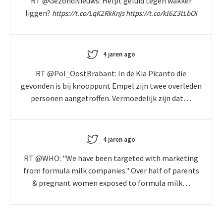
RT @GezondNieuws: Helpt geluid tegen wakker
liggen?
https://t.co/LqK2RkKnJs
https://t.co/kI6Z3tLbOi
4 jaren ago
RT @Pol_OostBrabant: In de Kia Picanto die
gevonden is bij knooppunt Empel zijn twee overleden
personen aangetroffen. Vermoedelijk zijn dat…
4 jaren ago
RT @WHO: "We have been targeted with marketing
from formula milk companies." Over half of parents
& pregnant women exposed to formula milk…