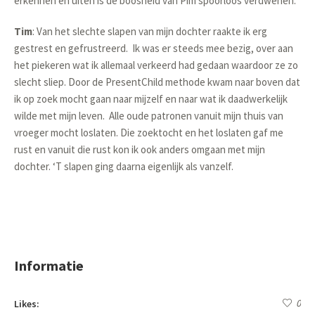
erkennen en uiten is de boosheid van Pim spoorloos verdwenen.
Tim
: Van het slechte slapen van mijn dochter raakte ik erg
gestre
s
t en gefrustreerd. Ik was er steeds mee bezig, over aan
het piekeren wat ik allemaal verkeerd had gedaan waardoor ze zo
slecht sliep. Door de PresentChild methode kwam naar boven dat
ik
op zoek mocht gaan naar mijzelf en naar wat ik daadwerkelijk
wilde met mijn leven. Alle oude patronen vanuit mijn thuis van
vroeger mocht loslaten. Die zoektocht en het loslaten gaf me
rust en vanuit die rust kon ik ook anders omgaan met mijn
dochter.
‘
T slapen ging daarna eigenlijk als vanzelf.
Informatie
Likes:
0