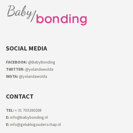
SOCIAL MEDIA
FACEB
OOK:
@BabyBonding
TWITTER:
@yolandawolda
INSTA:
@yolandawolda
CONTACT
TEL:
+ 31 703260268
E:
info@babybonding.nl
E:
info@gelukkigouderschap.nl