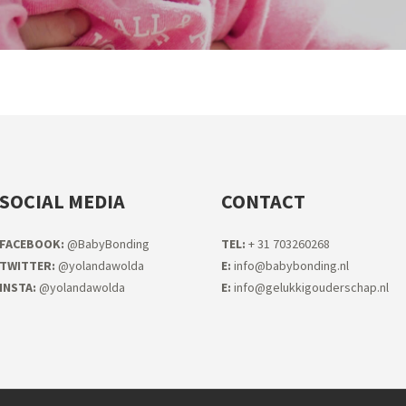
SOCIAL MEDIA
CONTACT
FACEB
OOK:
@BabyBonding
TEL:
+ 31 703260268
TWITTER:
@yolandawolda
E:
info@babybonding.nl
INSTA:
@yolandawolda
E:
info@gelukkigouderschap.nl