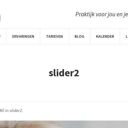
Praktijk voor jou en j
J
ERVARINGEN
TARIEVEN
BLOG
KALENDER
L
slider2
80 in
slider2
.