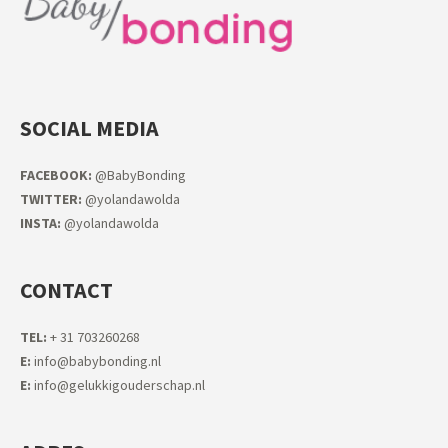
SOCIAL MEDIA
FACEB
OOK:
@BabyBonding
TWITTER:
@yolandawolda
INSTA:
@yolandawolda
CONTACT
TEL:
+ 31 703260268
E:
info@babybonding.nl
E:
info@gelukkigouderschap.nl