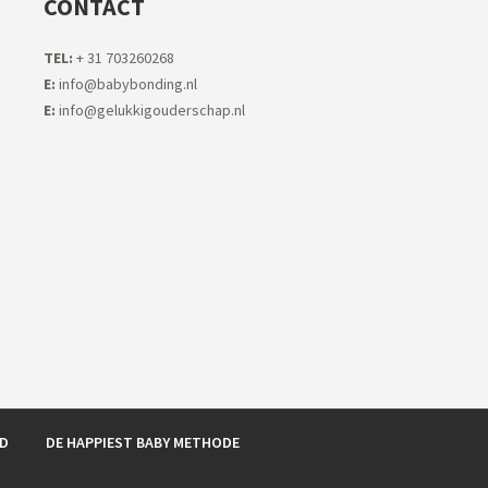
CONTACT
TEL:
+ 31 703260268
E:
info@babybonding.nl
E:
info@gelukkigouderschap.nl
LD
DE HAPPIEST BABY METHODE