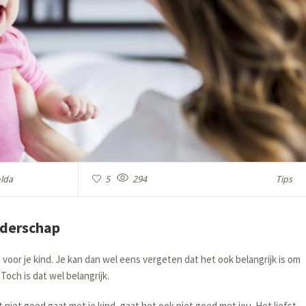
lda
5
294
Tips
uderschap
 voor je kind. Je kan dan wel eens vergeten dat het ook belangrijk is om
Toch is dat wel belangrijk.
t niet goed gaat met je kind, gaat het ook niet goed met jou. Het liefst