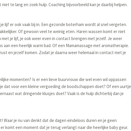
niet te lang en zoek hulp. Coaching bijvoorbeeld kan je daarbij helpen.
je lijf er ook vaak bij in. Een gezonde boterham wordt al snel vergeten.
akkelijker. Of gewoon veel te weinig eten. Haren wassen komt er niet
et je lijf, je ook weer even in contact brengen met jezelf. Je weer
ens aan een heerlijk warm bad. Of een Mamamassage met aromatherapie.
rust en jezelf komen. Zodat je daarna weer helemaal in contact met je
eilijke momenten? Is er een lieve buurvrouw die wel even wil oppassen
je dat voor een kleine vergoeding de boodschappen doet? Of een uurtje
r ernaast wat dringende klusjes doet? Vaak is de hulp dichterbij dan je
egt! Waar je nu van denkt dat de dagen eindeloos duren en je geen
er komt een moment dat je terug verlangt naar die heerlijke baby geur.