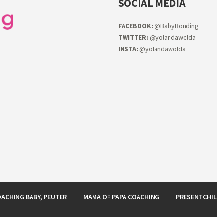
SOCIAL MEDIA
FACEB
OOK:
@BabyBonding
TWITTER:
@yolandawolda
INSTA:
@yolandawolda
ACHING BABY, PEUTER
MAMA OF PAPA COACHING
PRESENTCHI