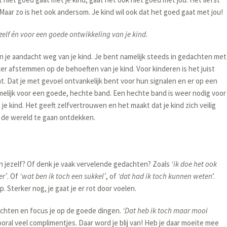
Maar zo is het ook andersom. Je kind wil ook dat het goed gaat met jou!
jezelf én voor een goede ontwikkeling van je kind.
n je aandacht weg van je kind. Je bent namelijk steeds in gedachten met
jker afstemmen op de behoeften van je kind. Voor kinderen is het juist
nt. Dat je met gevoel ontvankelijk bent voor hun signalen en er op een
amelijk voor een goede, hechte band. Een hechte band is weer nodig voor
e kind. Het geeft zelfvertrouwen en het maakt dat je kind zich veilig
u de wereld te gaan ontdekken.
egen jezelf? Of denk je vaak vervelende gedachten? Zoals
‘ik doe het ook
er’
. Of
‘wat ben ik toch een sukkel’
, of
‘dat had ik toch kunnen weten
’.
 Sterker nog, je gaat je er rot door voelen.
achten en focus je op de goede dingen.
‘Dat heb ik toch maar mooi
vooral veel complimentjes. Daar word je blij van! Heb je daar moeite mee