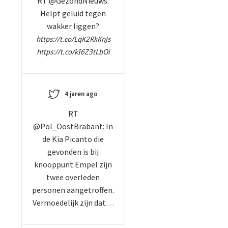
RT @GezondNieuws:
Helpt geluid tegen
wakker liggen?
https://t.co/LqK2RkKnJs
https://t.co/kI6Z3tLbOi
4 jaren ago
RT
@Pol_OostBrabant: In
de Kia Picanto die
gevonden is bij
knooppunt Empel zijn
twee overleden
personen aangetroffen.
Vermoedelijk zijn dat…