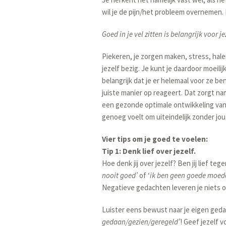
wil je de pijn/het probleem overnemen. 
Goed in je vel zitten is belangrijk voor 
Piekeren, je zorgen maken, stress, hale
jezelf bezig. Je kunt je daardoor moeili
belangrijk dat je er helemaal voor ze be
juiste manier op reageert. Dat zorgt n
een gezonde optimale ontwikkeling van j
genoeg voelt om uiteindelijk zonder jo
Vier tips om je goed te voelen:
Tip 1: Denk lief over jezelf.
Hoe denk jij over jezelf? Ben jij lief t
nooit goed’
of ‘
ik ben geen goede moed
Negatieve gedachten leveren je niets op.
Luister eens bewust naar je eigen ged
gedaan/gezien/geregeld’
! Geef jezelf 