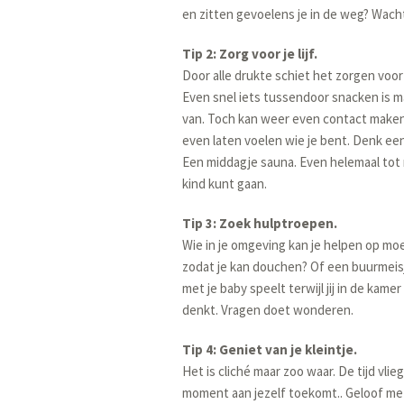
en zitten gevoelens je in de weg? Wacht 
Tip 2: Zorg voor je lijf.
Door alle drukte schiet het zorgen voor 
Even snel iets tussendoor snacken is m
van. Toch kan weer even contact maken m
even laten voelen wie je bent. Denk e
Een middagje sauna. Even helemaal tot 
kind kunt gaan.
Tip 3: Zoek hulptroepen.
Wie in je omgeving kan je helpen op mo
zodat je kan douchen? Of een buurmeis
met je baby speelt terwijl jij in de kame
denkt. Vragen doet wonderen.
Tip 4: Geniet van je kleintje.
Het is cliché maar zoo waar. De tijd vli
moment aan jezelf toekomt.. Geloof me 